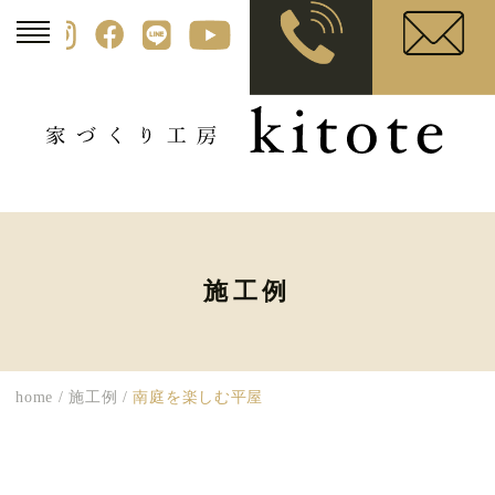
施工例
home
/
施工例
/
南庭を楽しむ平屋