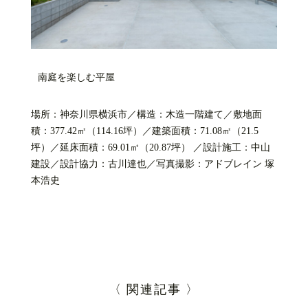
南庭を楽しむ平屋
場所：神奈川県横浜市／構造：木造一階建て／敷地面
積：377.42㎡（114.16坪）／建築面積：71.08㎡（21.5
坪）／延床面積：69.01㎡（20.87坪） ／設計施工：中山
建設／設計協力：古川達也／写真撮影：アドブレイン 塚
本浩史
〈 関連記事 〉