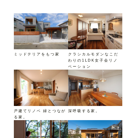
ミッドテリアをもつ家
クラシカルモダンなこだ
わりの1LDK女子会リノ
ベーション
戸建てリノベ 緑とつなが
深呼吸する家。
る家。