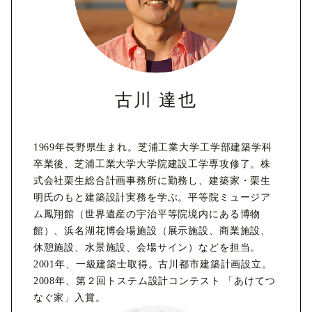
古川 達也
1969年長野県生まれ。芝浦工業大学工学部建築学科
卒業後、芝浦工業大学大学院建設工学専攻修了。株
式会社栗生総合計画事務所に勤務し、建築家・栗生
明氏のもと建築設計実務を学ぶ。平等院ミュージア
ム鳳翔館（世界遺産の宇治平等院境内にある博物
館）、浜名湖花博会場施設（展示施設、商業施設、
休憩施設、水景施設、会場サイン）などを担当。
2001年、一級建築士取得。古川都市建築計画設立。
2008年、第２回トステム設計コンテスト 「あけてつ
なぐ家」入賞。