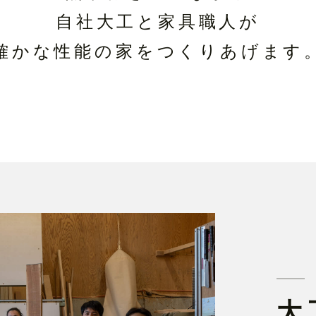
自社大工と家具職人が
確かな性能の家を
つくりあげます
大