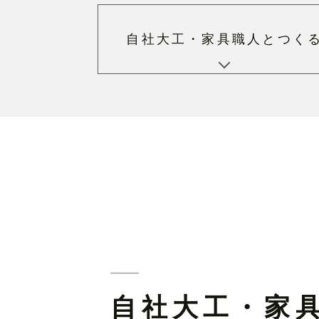
⾃社⼤⼯・家具職⼈と
つく
⾃社⼤⼯・家