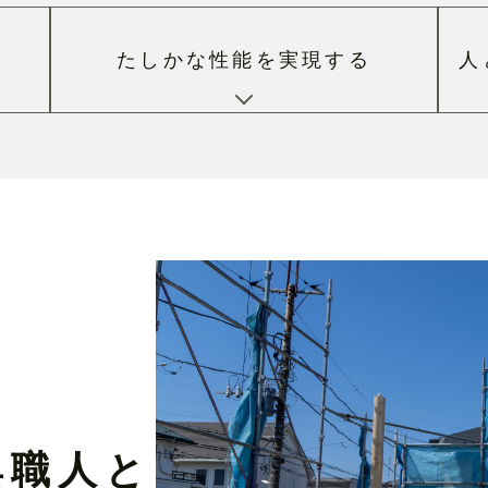
る
たしかな性能を
実現する
人
具職⼈
と