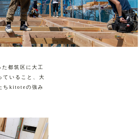
った都筑区に大工
っていること、大
itoteの強み