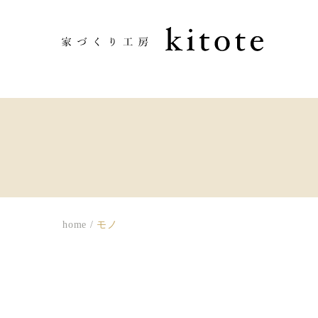
home
/
モノ