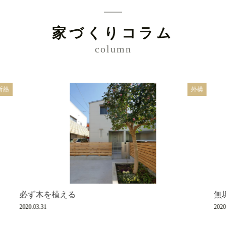
家づくりコラム
column
断熱
外構
必ず木を植える
無
2020.03.31
2020