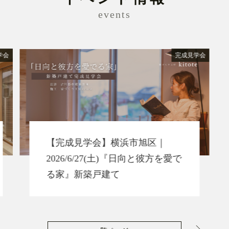
events
学会
完成見学会
【完成見学会】横浜市旭区｜
2026/6/27(土)『日向と彼方を愛で
る家』新築戸建て