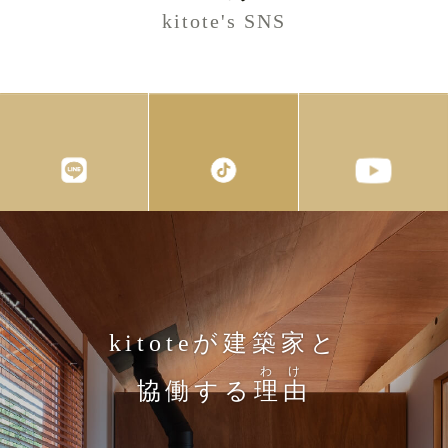
kitote's SNS
kitoteが建築家と
わけ
協働する
理由