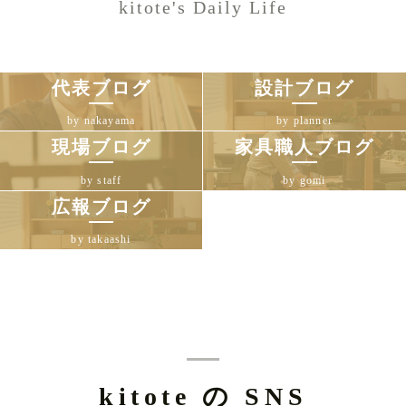
kitote's Daily Life
代表ブログ
設計ブログ
by nakayama
by planner
現場ブログ
家具職人ブログ
by staff
by gomi
広報ブログ
by takaashi
kitote の SNS