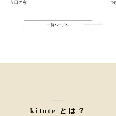
荏田の家
つ
一覧ページへ
kitote とは？