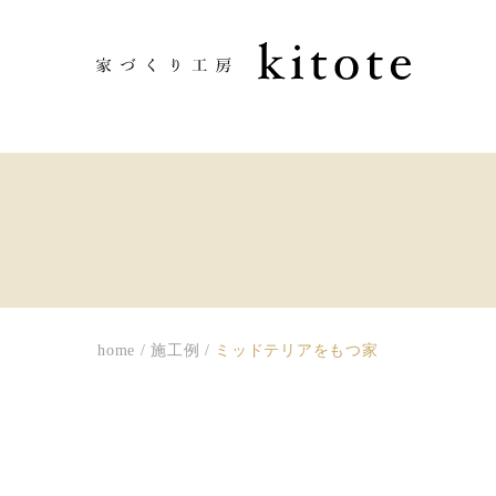
home
/
施工例
/
ミッドテリアをもつ家