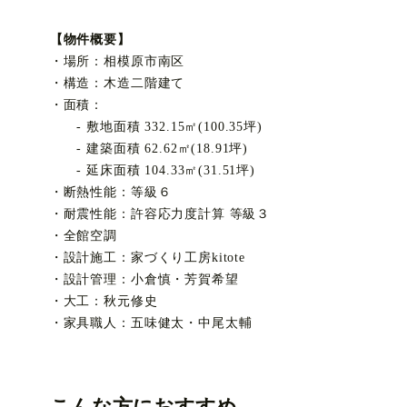
【物件概要】
・場所：相模原市南区
・構造：木造二階建て
・面積：
- 敷地面積 332.15㎡(100.35坪)
- 建築面積 62.62㎡(18.91坪)
- 延床面積 104.33㎡(31.51坪)
・断熱性能：等級６
・耐震性能：許容応力度計算 等級３
・全館空調
・設計施工：家づくり工房kitote
・設計管理：小倉慎・芳賀希望
・大工：秋元修史
・家具職人：五味健太・中尾太輔
こんな方におすすめ