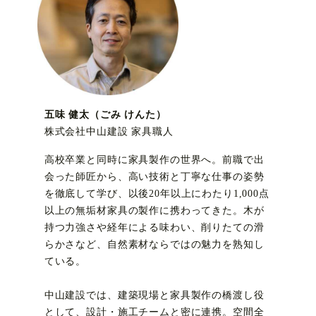
五味 健太（ごみ けんた）
株式会社中山建設 家具職人
高校卒業と同時に家具製作の世界へ。前職で出
会った師匠から、高い技術と丁寧な仕事の姿勢
を徹底して学び、以後20年以上にわたり1,000点
以上の無垢材家具の製作に携わってきた。木が
持つ力強さや経年による味わい、削りたての滑
らかさなど、自然素材ならではの魅力を熟知し
ている。
中山建設では、建築現場と家具製作の橋渡し役
として、設計・施工チームと密に連携。空間全