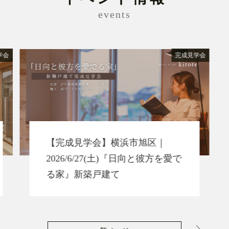
events
学会
完成見学会
【完成見学会】横浜市旭区｜
2026/6/27(土)『日向と彼方を愛で
る家』新築戸建て