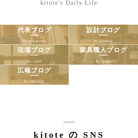
kitote's Daily Life
代表ブログ
設計ブログ
by nakayama
by planner
現場ブログ
家具職人ブログ
by staff
by gomi
広報ブログ
by takaashi
kitote の SNS