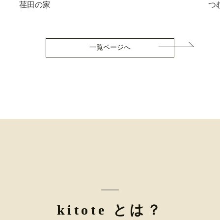
荏田の家
つ
一覧ページへ
kitote とは？