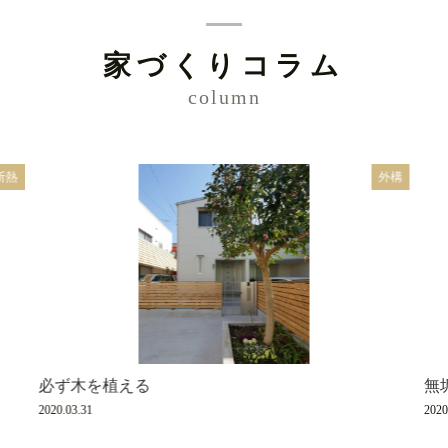
家づくりコラム
column
断熱
外構
必ず木を植える
無
2020.03.31
2020