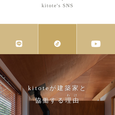
kitote's SNS
kitoteが建築家と
わけ
協働する
理由