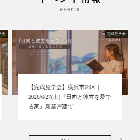
events
学会
完成見学会
【完成見学会】横浜市旭区｜
2026/6/27(土)『日向と彼方を愛で
る家』新築戸建て