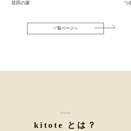
荏田の家
つ
一覧ページへ
kitote とは？