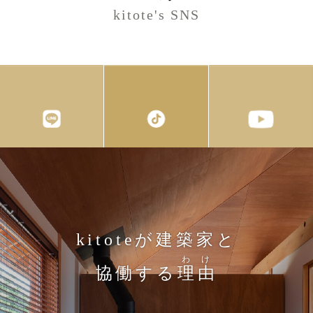
kitote's SNS
kitoteが建築家と
わけ
協働する
理由