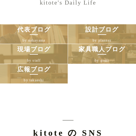
kitote's Daily Life
代表ブログ
設計ブログ
by nakayama
by planner
現場ブログ
家具職人ブログ
by staff
by gomi
広報ブログ
by takaashi
kitote の SNS