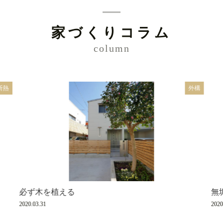
家づくりコラム
column
断熱
外構
必ず木を植える
無
2020.03.31
2020