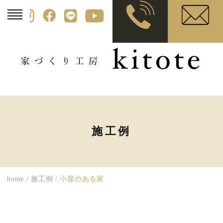
施工例
home
/
施工例
/
小屋のある家