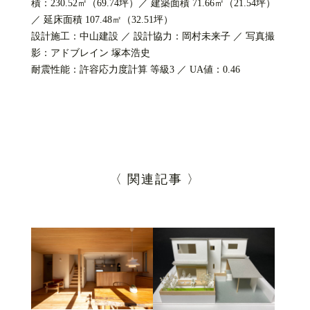
積：230.52㎡（69.74坪）／ 建築面積 71.66㎡（21.54坪）
／ 延床面積 107.48㎡（32.51坪）
設計施工：中山建設 ／ 設計協力：岡村未来子 ／ 写真撮
影：アドブレイン 塚本浩史
耐震性能：許容応力度計算 等級3 ／ UA値：0.46
〈 関連記事 〉