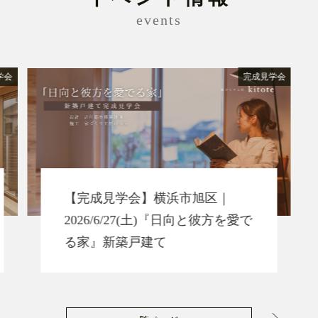
events
学会
完成見学会
【完成見学会】横浜市旭区｜
2026/6/27(土)『日向と彼方を愛で
る家』新築戸建て