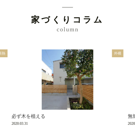
家づくりコラム
column
断熱
外構
必ず木を植える
無
2020.03.31
2020