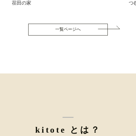
荏田の家
つ
一覧ページへ
kitote とは？