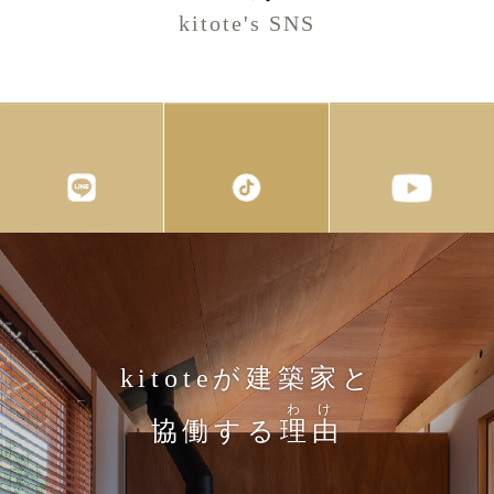
kitote's SNS
kitoteが建築家と
わけ
協働する
理由