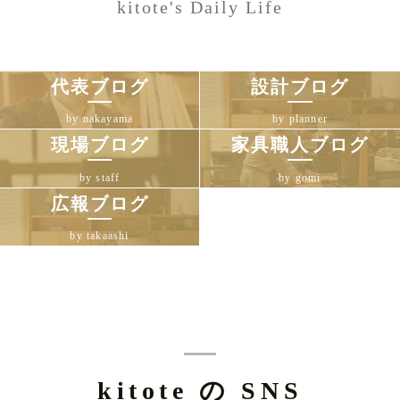
kitote's Daily Life
代表ブログ
設計ブログ
by nakayama
by planner
現場ブログ
家具職人ブログ
by staff
by gomi
広報ブログ
by takaashi
kitote の SNS