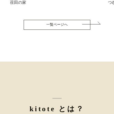
荏田の家
つ
一覧ページへ
kitote とは？