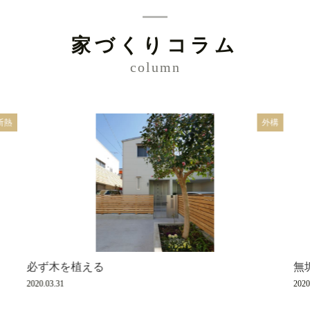
家づくりコラム
column
断熱
外構
必ず木を植える
無
2020.03.31
2020