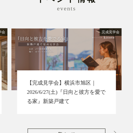
events
学会
完成見学会
【完成見学会】横浜市旭区｜
2026/6/27(土)『日向と彼方を愛で
る家』新築戸建て