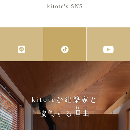
kitote's SNS
kitoteが建築家と
わけ
協働する
理由