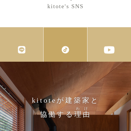
kitote's SNS
kitoteが建築家と
わけ
協働する
理由