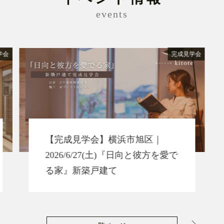
events
学会
完成見学会
【完成見学会】横浜市旭区｜
2026/6/27(土)『日向と彼方を愛で
る家』新築戸建て