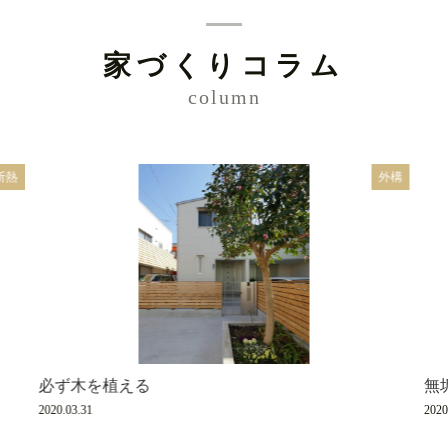
家づくりコラム
column
断熱
外構
必ず木を植える
無
2020.03.31
2020