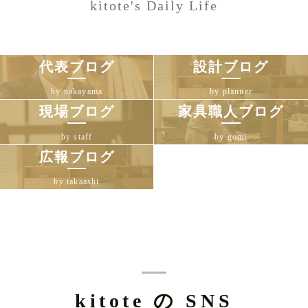
kitote's Daily Life
代表ブログ
設計ブログ
by nakayama
by planner
現場ブログ
家具職人ブログ
by staff
by gomi
広報ブログ
by takaashi
kitote の SNS