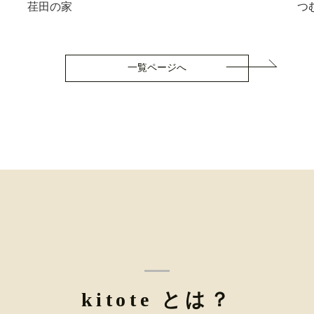
荏田の家
つ
一覧ページへ
kitote とは？