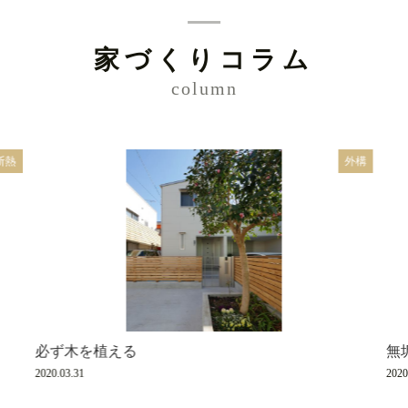
家づくりコラム
column
断熱
外構
必ず木を植える
無
2020.03.31
2020