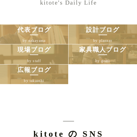
kitote's Daily Life
代表ブログ
設計ブログ
by nakayama
by planner
現場ブログ
家具職人ブログ
by staff
by gomi
広報ブログ
by takaashi
kitote の SNS