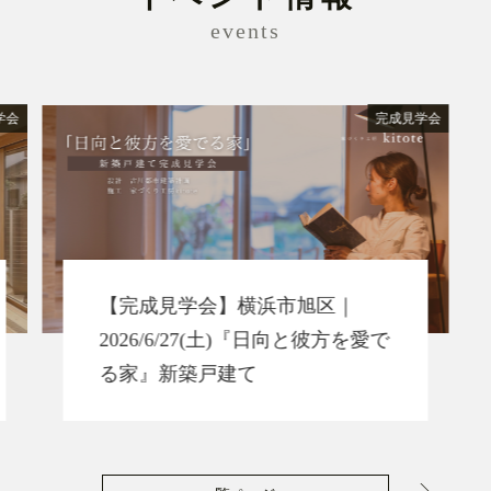
events
学会
完成見学会
【完成見学会】横浜市旭区｜
2026/6/27(土)『日向と彼方を愛で
る家』新築戸建て