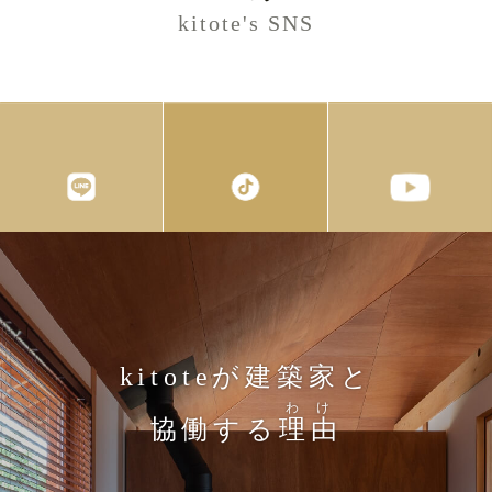
kitote's SNS
kitoteが建築家と
わけ
協働する
理由