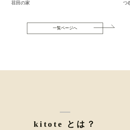
荏田の家
つ
一覧ページへ
kitote とは？