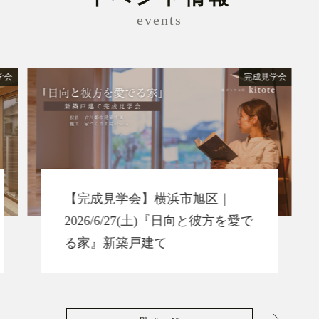
events
学会
完成見学会
【完成見学会】横浜市旭区｜
2026/6/27(土)『日向と彼方を愛で
る家』新築戸建て