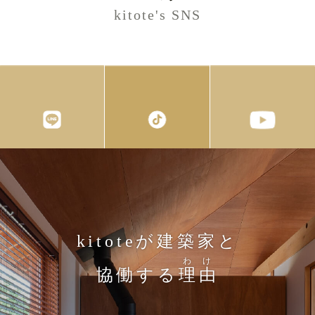
kitote's SNS
kitoteが建築家と
わけ
協働する
理由