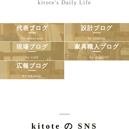
kitote's Daily Life
代表ブログ
設計ブログ
by nakayama
by planner
現場ブログ
家具職人ブログ
by staff
by gomi
広報ブログ
by takaashi
kitote の SNS