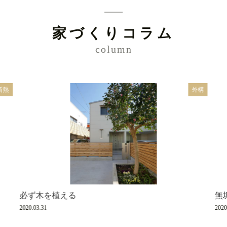
家づくりコラム
column
断熱
外構
必ず木を植える
無
2020.03.31
2020