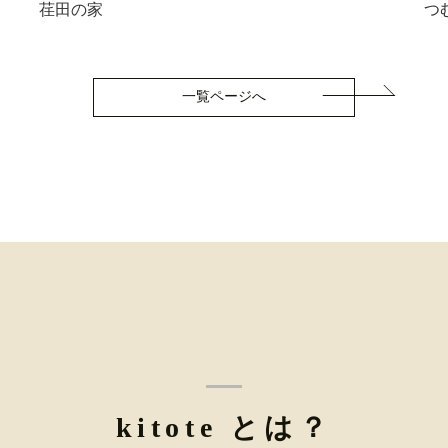
荏田の家
つ
一覧ページへ
kitote とは？