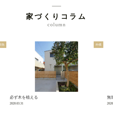
家づくりコラム
column
断熱
外構
必ず木を植える
無
2020.03.31
2020