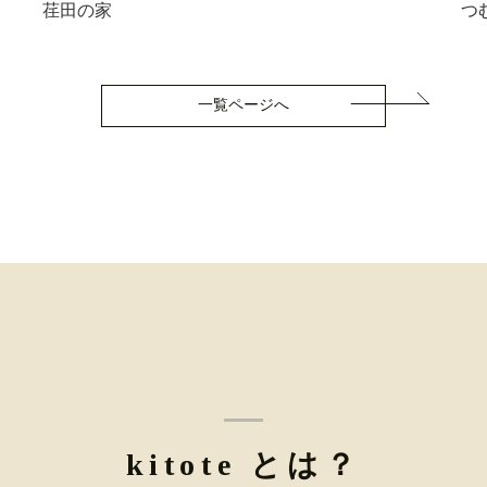
荏田の家
つ
一覧ページへ
kitote とは？