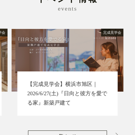
events
学会
完成見学会
【完成見学会】横浜市旭区｜
2026/6/27(土)『日向と彼方を愛で
る家』新築戸建て