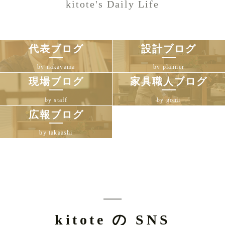
kitote's Daily Life
代表ブログ
設計ブログ
by nakayama
by planner
現場ブログ
家具職人ブログ
by staff
by gomi
広報ブログ
by takaashi
kitote の SNS