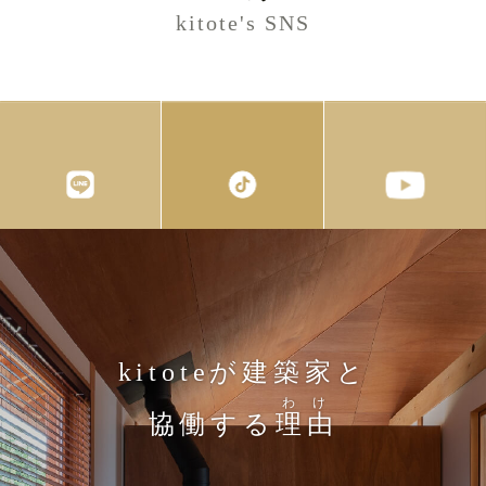
kitote's SNS
kitoteが建築家と
わけ
協働する
理由