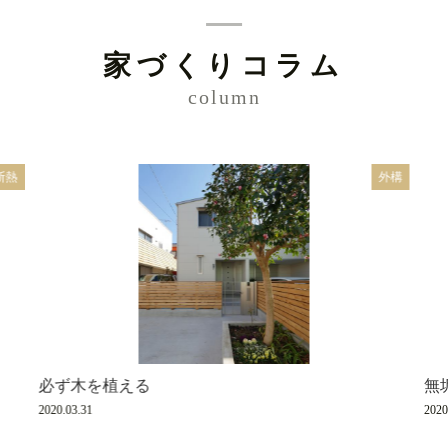
家づくりコラム
column
断熱
外構
必ず木を植える
無
2020.03.31
2020