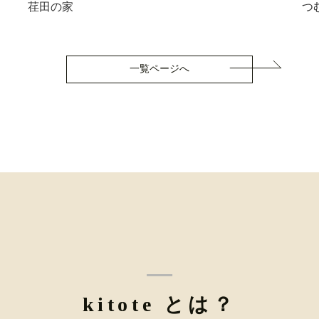
荏田の家
つ
一覧ページへ
kitote とは？