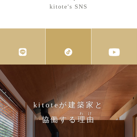
kitote's SNS
kitoteが建築家と
わけ
協働する
理由