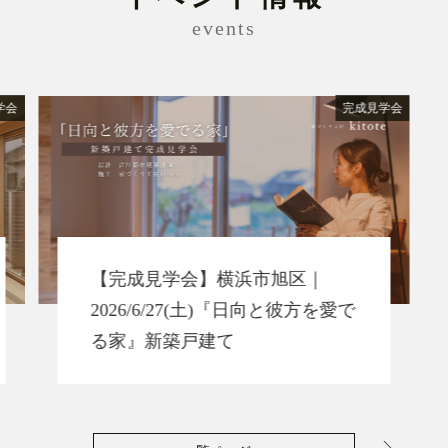
events
学会
完成見学会
【完成見学会】横浜市旭区｜
2026/6/27(土)『日向と彼方を愛で
る家』新築戸建て