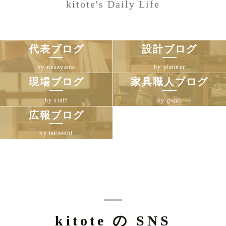
kitote's Daily Life
代表ブログ
設計ブログ
by nakayama
by planner
現場ブログ
家具職人ブログ
by staff
by gomi
広報ブログ
by takaashi
kitote の SNS