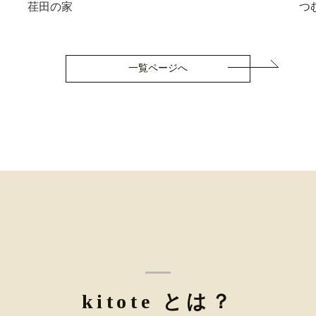
荏田の家
つ
一覧ページへ
kitote とは？