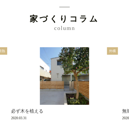
家づくりコラム
column
断熱
外構
必ず木を植える
無
2020.03.31
2020