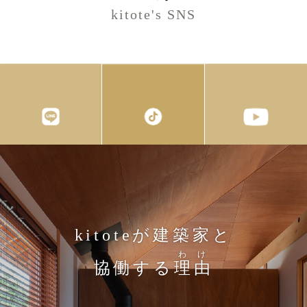
kitote's SNS
kitoteが建築家と
わけ
協働する
理由