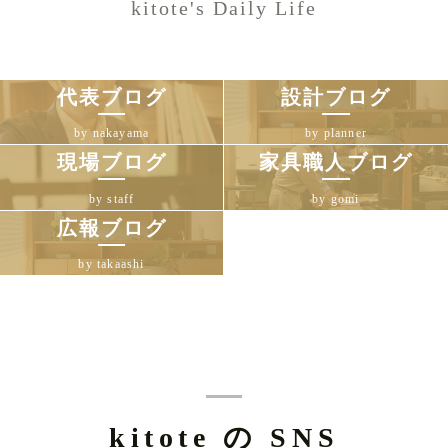
kitote's Daily Life
代表ブログ
設計ブログ
by nakayama
by planner
現場ブログ
家具職人ブログ
by staff
by gomi
広報ブログ
by takaashi
kitote の SNS