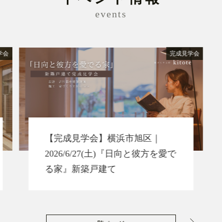
events
学会
完成見学会
【完成見学会】横浜市旭区｜
2026/6/27(土)『日向と彼方を愛で
る家』新築戸建て