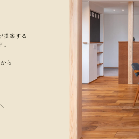
が提案する
ド。
面から