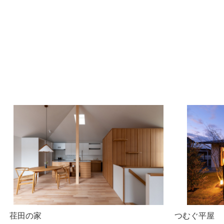
荏田の家
つむぐ平屋