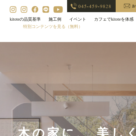
kitoteの品質基準
施工例
イベント
カフェでkitoteを体感
特別コンテンツを見る（無料）
木の家に、 美し