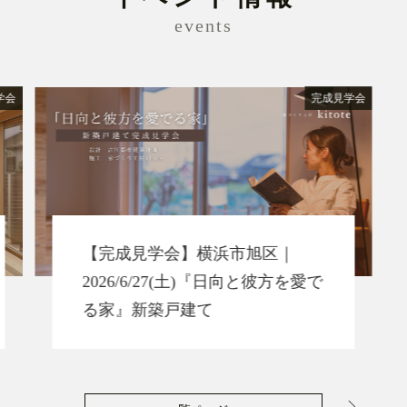
events
学会
完成見学会
【完成見学会】横浜市旭区｜
2026/6/27(土)『日向と彼方を愛で
る家』新築戸建て