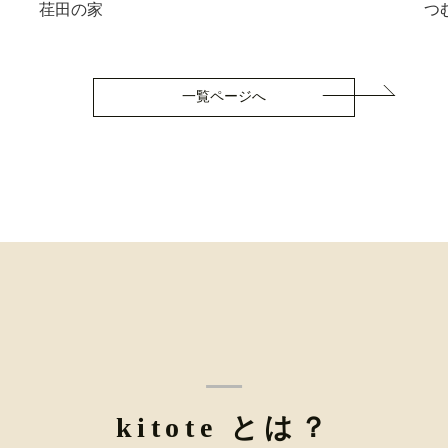
荏田の家
つ
一覧ページへ
kitote とは？