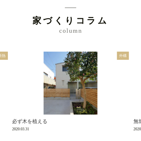
家づくりコラム
column
断熱
外構
必ず木を植える
無
2020.03.31
2020