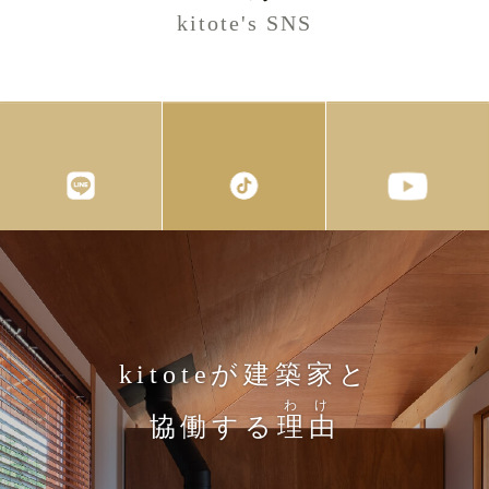
kitote's SNS
kitoteが建築家と
わけ
協働する
理由