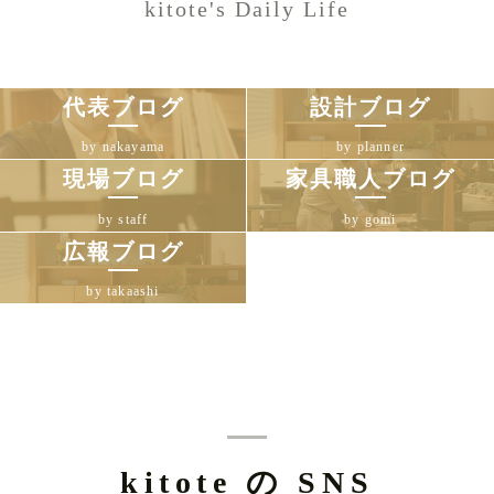
kitote's Daily Life
代表ブログ
設計ブログ
by nakayama
by planner
現場ブログ
家具職人ブログ
by staff
by gomi
広報ブログ
by takaashi
kitote の SNS