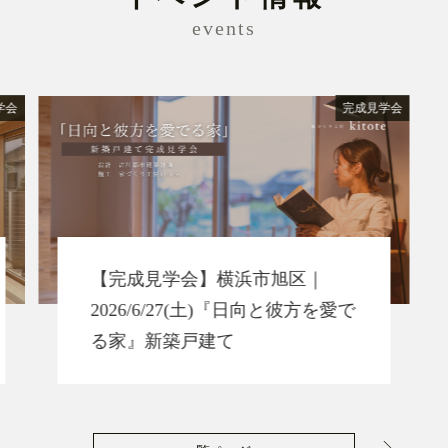
events
学会
完成見学会
【完成見学会】横浜市旭区｜
2026/6/27(土)『日向と彼方を愛で
る家』新築戸建て