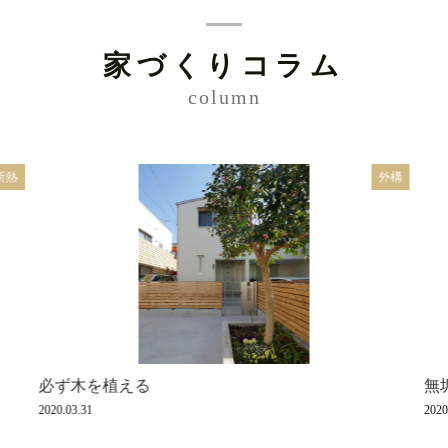
家づくりコラム
column
断熱
外構
必ず木を植える
無
2020.03.31
2020