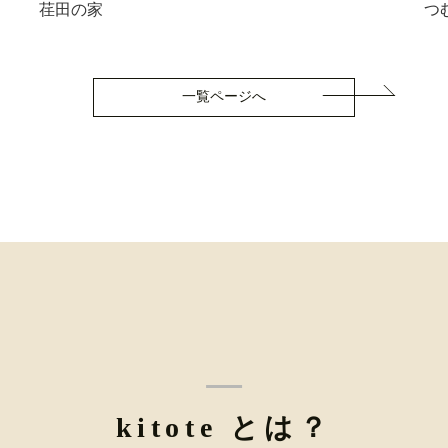
荏田の家
つ
一覧ページへ
kitote とは？