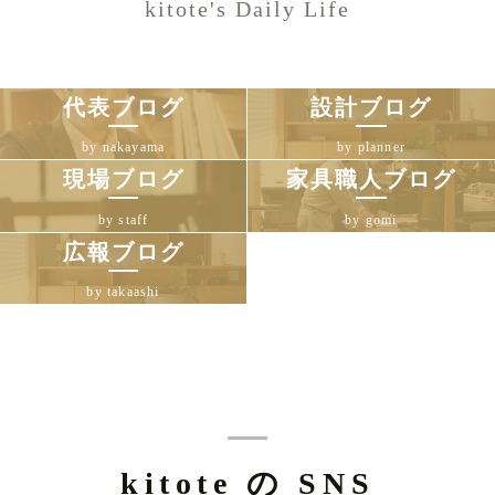
kitote's Daily Life
代表ブログ
設計ブログ
by nakayama
by planner
現場ブログ
家具職人ブログ
by staff
by gomi
広報ブログ
by takaashi
kitote の SNS