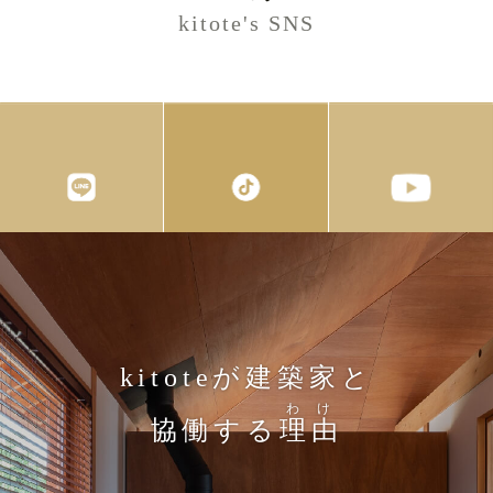
kitote's SNS
kitoteが建築家と
わけ
協働する
理由