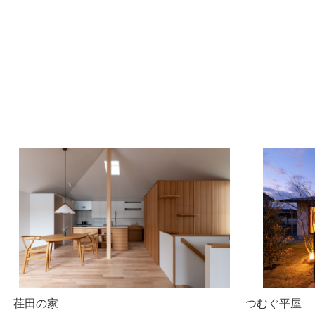
荏田の家
つむぐ平屋