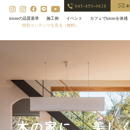
kitoteの品質基準
施工例
イベント
カフェでkitoteを体感
特別コンテンツを見る（無料）
木の家に、 美し