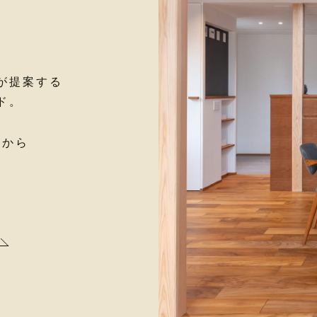
が提案する
ド。
面から