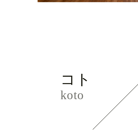
コト
koto