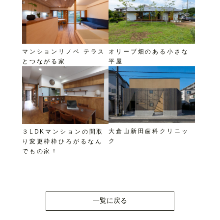
マンションリノベ テラス
オリーブ畑のある小さな
とつながる家
平屋
大倉山新田歯科クリニッ
３LDKマンションの間取
ク
り変更枠枠ひろがるなん
でもの家！
一覧に戻る