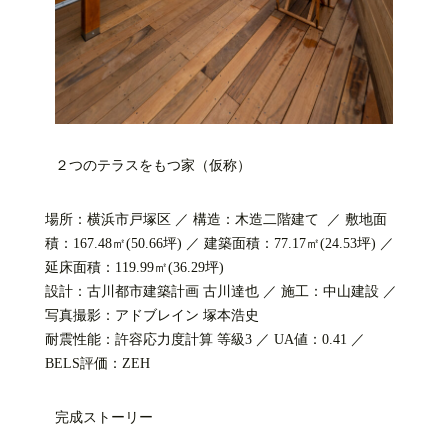
２つのテラスをもつ家（仮称）
場所：横浜市戸塚区 ／ 構造：木造二階建て ／ 敷地面
積：167.48㎡(50.66坪) ／ 建築面積：77.17㎡(24.53坪) ／
延床面積：119.99㎡(36.29坪)
設計：古川都市建築計画 古川達也 ／ 施工：中山建設 ／
写真撮影：アドブレイン 塚本浩史
耐震性能：許容応力度計算 等級3 ／ UA値：0.41 ／
BELS評価：ZEH
完成ストーリー