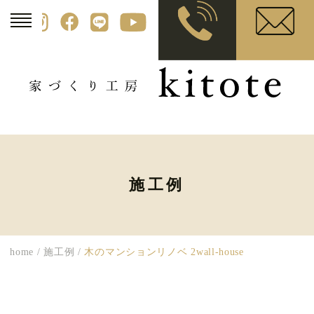
施工例
home
/
施工例
/
木のマンションリノベ 2wall-house