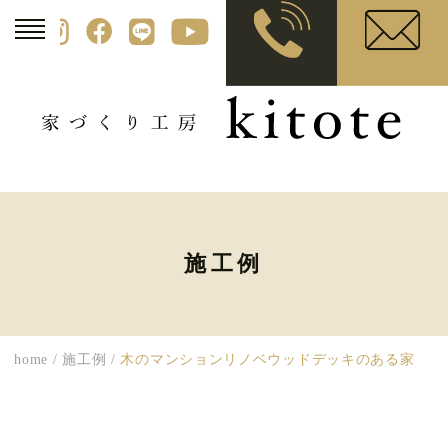
施工例
home
/
施工例
/
木のマンションリノベウッドデッキのある家