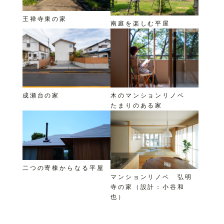
王禅寺東の家
南庭を楽しむ平屋
成瀬台の家
木のマンションリノベ
たまりのある家
二つの寄棟からなる平屋
マンションリノベ 弘明
寺の家（設計：小谷和
也）