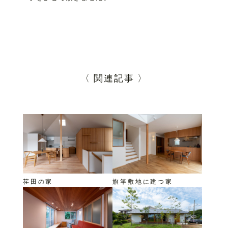
〈 関連記事 〉
荏田の家
旗竿敷地に建つ家