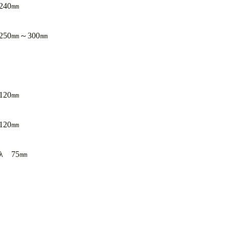
40㎜
0㎜～300㎜
20㎜
20㎜
 75㎜