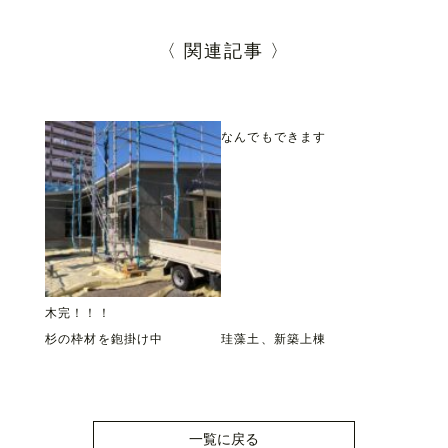
〈 関連記事 〉
なんでもできます
木完！！！
杉の枠材を鉋掛け中
珪藻土、新築上棟
一覧に戻る