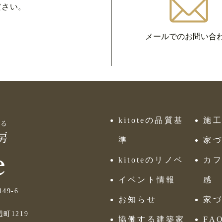
ださい。
メールでのお問い合
kitoteの品質基
施
準
家
kitoteのリノベ
カフ
イベント情報
感
9-6
お知らせ
家
町1219
協働する建築家
FA