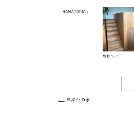
「HANATOPIA」
造作ベッド
成瀬台の家