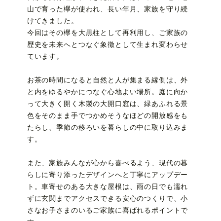
山で育った欅が使われ、長い年月、家族を守り続
けてきました。
今回はその欅を大黒柱として再利用し、ご家族の
歴史を未来へとつなぐ象徴として生まれ変わらせ
ています。
お茶の時間になると自然と人が集まる縁側は、外
と内をゆるやかにつなぐ心地よい場所。庭に向か
って大きく開く木製の大開口窓は、緑あふれる景
色をそのまま手でつかめそうなほどの開放感をも
たらし、季節の移ろいを暮らしの中に取り込みま
す。
また、家族みんなが心から喜べるよう、現代の暮
らしに寄り添ったデザインへと丁寧にアップデー
ト。車寄せのある大きな屋根は、雨の日でも濡れ
ずに玄関までアクセスできる安心のつくりで、小
さなお子さまのいるご家族に喜ばれるポイントで