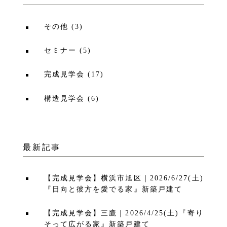
その他
(
3
)
セミナー
(
5
)
完成見学会
(
17
)
構造見学会
(
6
)
最新記事
【完成見学会】横浜市旭区｜2026/6/27(土)
『日向と彼方を愛でる家』新築戸建て
【完成見学会】三鷹｜2026/4/25(土)『寄り
そって広がる家』新築戸建て