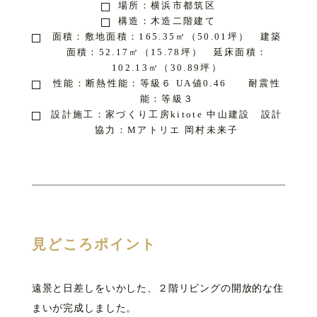
場所：横浜市都筑区
構造：木造二階建て
面積：敷地面積：165.35㎡（50.01坪） 建築
面積：52.17㎡（15.78坪） 延床面積：
102.13㎡（30.89坪）
性能：断熱性能：等級６ UA値0.46 耐震性
能：等級３
設計施工：家づくり工房kitote 中山建設 設計
協力：Mアトリエ 岡村未来子
見どころポイント
遠景と日差しをいかした、２階リビングの開放的な住
まいが完成しました。