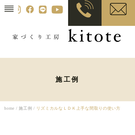
施工例
home
/
施工例
/
リズミカルなＬＤＫ上手な間取りの使い方