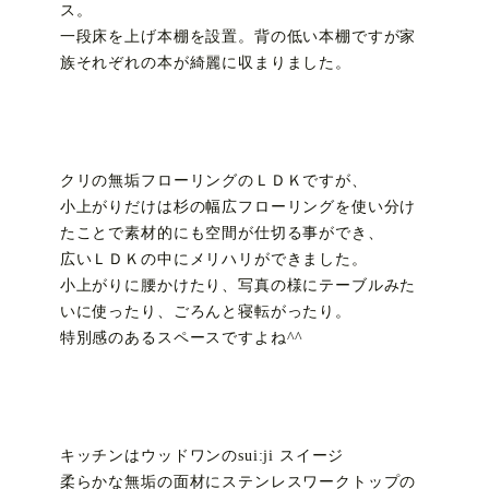
ス。
一段床を上げ本棚を設置。背の低い本棚ですが家
族それぞれの本が綺麗に収まりました。
クリの無垢フローリングのＬＤＫですが、
小上がりだけは杉の幅広フローリングを使い分け
たことで素材的にも空間が仕切る事ができ、
広いＬＤＫの中にメリハリができました。
小上がりに腰かけたり、写真の様にテーブルみた
いに使ったり、ごろんと寝転がったり。
特別感のあるスペースですよね^^
キッチンはウッドワンのsui:ji スイージ
柔らかな無垢の面材にステンレスワークトップの