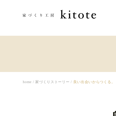
home
/
家づくりストーリー
/
良い出会いからつくる。