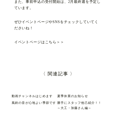
また、事前申込の受付開始は、2月最終週を予定し
ています。
ぜひイベントページやSNSをチェックしていてく
ださいね！
イベントページはこちら＞＞
〈 関連記事 〉
動画チャンネルはじめます
夏季休業のお知らせ
風鈴の音が心地よい季節です
勝手にスタッフ他己紹介！！
～大工・加藤さん編～