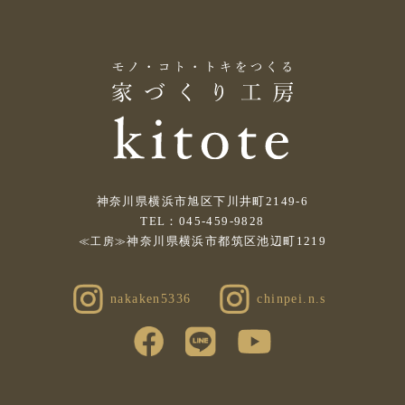
神奈川県横浜市旭区下川井町2149-6
TEL：045-459-9828
神奈川県横浜市都筑区池辺町1219
≪工房≫
nakaken5336
chinpei.n.s