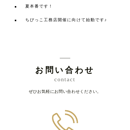
夏本番です！
ちびっこ工務店開催に向けて始動です♪
お問い合わせ
contact
ぜひお気軽にお問い合わせください。