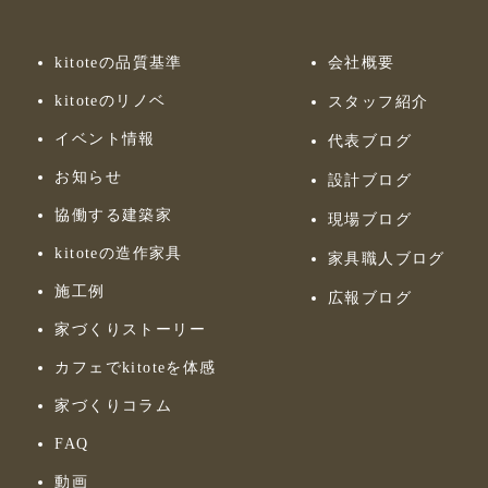
kitoteの品質基準
会社概要
kitoteのリノベ
スタッフ紹介
イベント情報
代表ブログ
お知らせ
設計ブログ
協働する建築家
現場ブログ
kitoteの造作家具
家具職人ブログ
施工例
広報ブログ
家づくりストーリー
カフェでkitoteを体感
家づくりコラム
FAQ
動画