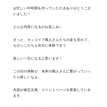
お忙しい中時間を作っていただきありがとうござ
いました！
どんな内容になるかお楽しみ♪
きっと、カッコイイ職人さんたちの姿も見れて、
ちびっこたちも存分に体験できて
楽しい一日になると思います！
この日の体験が、未来の職人さんに繋がっていっ
たら嬉しいなぁ。
内容が確定次第、イベントページを更新していき
ます。