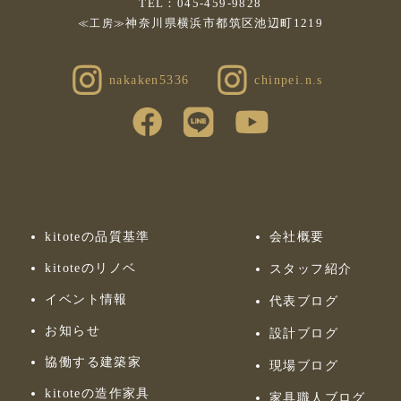
TEL：045-459-9828
神奈川県横浜市都筑区池辺町1219
≪工房≫
nakaken5336
chinpei.n.s
kitoteの品質基準
会社概要
kitoteのリノベ
スタッフ紹介
イベント情報
代表ブログ
お知らせ
設計ブログ
協働する建築家
現場ブログ
kitoteの造作家具
家具職人ブログ