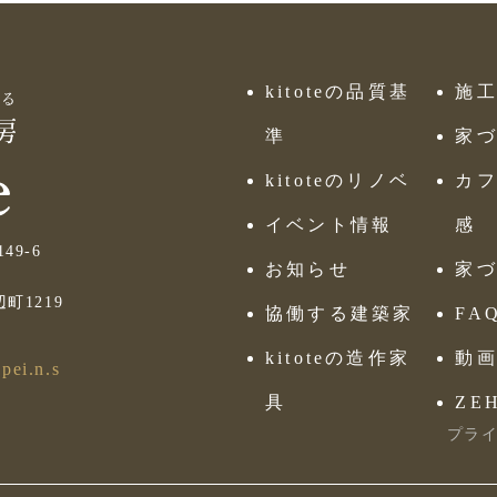
kitoteの品質基
施
準
家
kitoteのリノベ
カフ
イベント情報
感
9-6
お知らせ
家
町1219
協働する建築家
FA
kitoteの造作家
動
pei.n.s
具
ZE
プラ