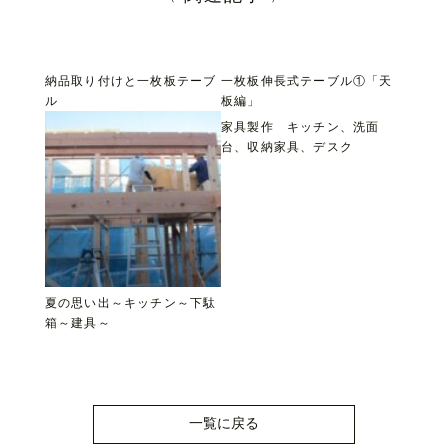
納品取り付けと一枚板テーブ
一枚板伸長式テーブル①「天
ル
板編」
家具製作 キッチン、洗面
台、収納家具、デスク
夏の思い出～キッチン～下駄
箱～建具～
一覧に戻る