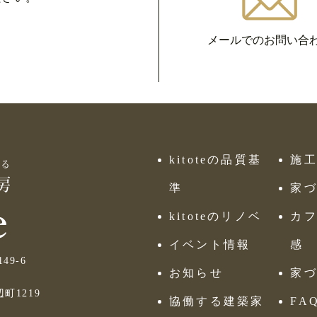
メールでのお問い合
kitoteの品質基
施
準
家
kitoteのリノベ
カフ
イベント情報
感
9-6
お知らせ
家
町1219
協働する建築家
FA