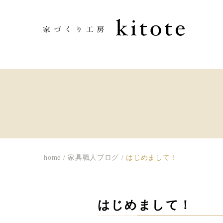
home
/
家具職人ブログ
/
はじめまして！
はじめまして！