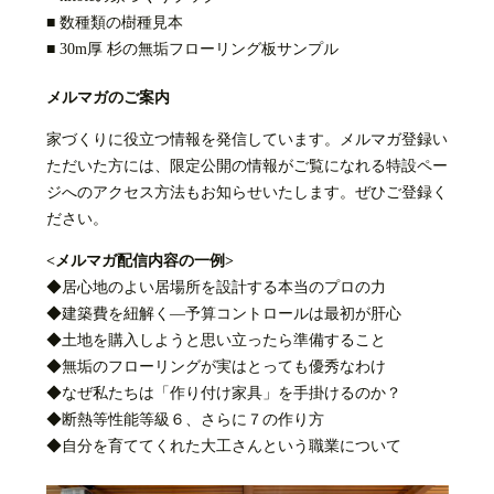
■ 数種類の樹種見本
■ 30m厚 杉の無垢フローリング板サンプル
メルマガのご案内
家づくりに役立つ情報を発信しています。メルマガ登録い
ただいた方には、限定公開の情報がご覧になれる特設ペー
ジへのアクセス方法もお知らせいたします。ぜひご登録く
ださい。
<メルマガ配信内容の一例>
◆居心地のよい居場所を設計する本当のプロの力
◆建築費を紐解く—予算コントロールは最初が肝心
◆土地を購入しようと思い立ったら準備すること
◆無垢のフローリングが実はとっても優秀なわけ
◆なぜ私たちは「作り付け家具」を手掛けるのか？
◆断熱等性能等級６、さらに７の作り方
◆自分を育ててくれた大工さんという職業について