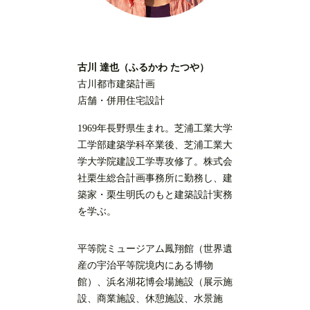
古川 達也（ふるかわ たつや）
古川都市建築計画
店舗・併用住宅設計
1969年長野県生まれ。芝浦工業大学
工学部建築学科卒業後、芝浦工業大
学大学院建設工学専攻修了。株式会
社栗生総合計画事務所に勤務し、建
築家・栗生明氏のもと建築設計実務
を学ぶ。
平等院ミュージアム鳳翔館（世界遺
産の宇治平等院境内にある博物
館）、浜名湖花博会場施設（展示施
設、商業施設、休憩施設、水景施