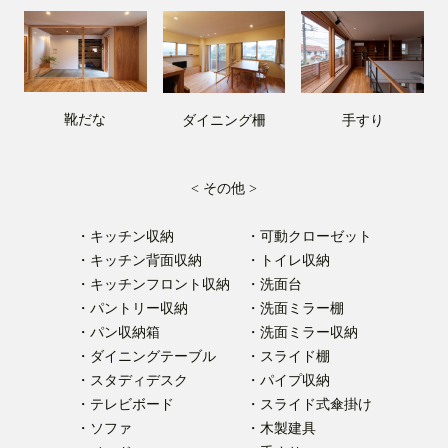
靴だな
ダイニング柵
手すり
< その他 >
・キッチン収納
・可動クローゼット
・キッチン背面収納
・トイレ収納
・キッチンフロント収納
・洗面台
・パントリー収納
・洗面ミラー棚
・パン収納箱
・洗面ミラー収納
・ダイニングテーブル
・スライド棚
・スタディデスク
・パイプ収納
・テレビボード
・スライド式傘掛け
・ソファ
・木製建具