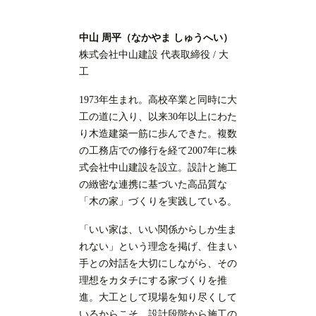
中山 周平（なかやま しゅうへい）
株式会社中山建設 代表取締役 / 大
工
1973年生まれ。高校卒業と同時に大
工の道に入り、以来30年以上にわた
り木造建築一筋に歩んできた。複数
の工務店での修行を経て2007年に株
式会社中山建設を設立。設計と施工
の緻密な連携に基づいた高品質な
「木の家」づくりを実践している。
「いい家は、いい関係からしか生ま
れない」という理念を掲げ、住まい
手との対話を大切にしながら、その
理想をカタチにする家づくりを推
進。大工として現場を知り尽くして
いるからこそ、設計段階から施工の