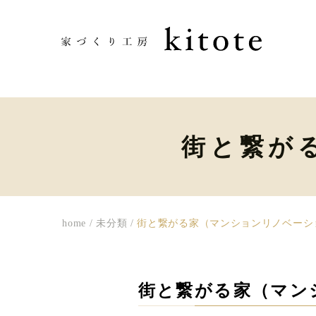
街と繋が
home
/
未分類
/
街と繋がる家（マンションリノベーシ
街と繋がる家（マン