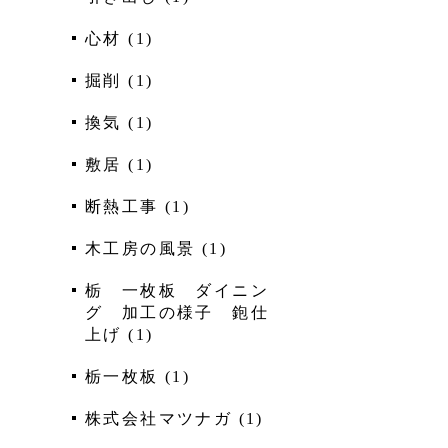
心材
(
1
)
掘削
(
1
)
換気
(
1
)
敷居
(
1
)
断熱工事
(
1
)
木工房の風景
(
1
)
栃 一枚板 ダイニン
グ 加工の様子 鉋仕
上げ
(
1
)
栃一枚板
(
1
)
株式会社マツナガ
(
1
)