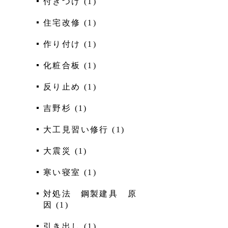
付きつけ
(
1
)
住宅改修
(
1
)
作り付け
(
1
)
化粧合板
(
1
)
反り止め
(
1
)
吉野杉
(
1
)
大工見習い修行
(
1
)
大震災
(
1
)
寒い寝室
(
1
)
対処法 鋼製建具 原
因
(
1
)
引き出し
(
1
)